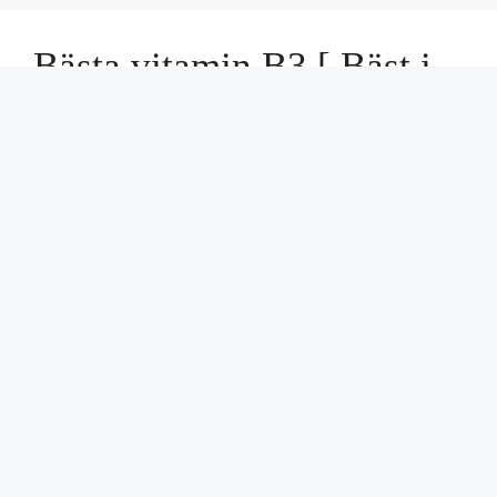
Bästa vitamin B3 [ Bäst i
test + köpguide ]
mars 3, 2024
Är även du ute efter bästa vitamin B3? Då kan vi
glädja dig med den här artikeln! Nedan har vi …