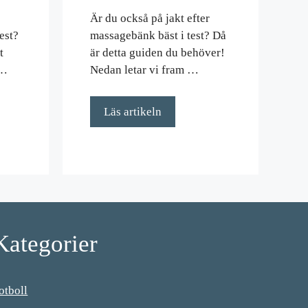
Är du också på jakt efter
test?
massagebänk bäst i test? Då
t
är detta guiden du behöver!
 …
Nedan letar vi fram …
Läs artikeln
Kategorier
otboll