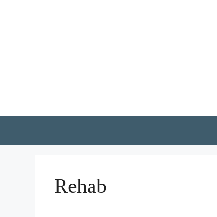
Hoppa
till
innehåll
Rehab