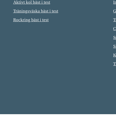
Aktivt kol bäst i test
I
Träningsväska bäst i test
G
Rockring bäst i test
T
C
S
S
K
T