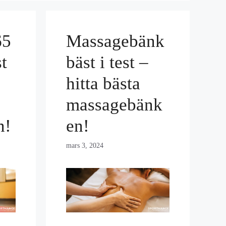
65
Massagebänk
st
bäst i test –
hitta bästa
massagebänk
n!
en!
mars 3, 2024